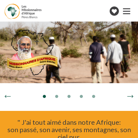
Toggle
navigation
Faire
un
don
" J'ai tout aimé dans notre Afrique:
son passé, son avenir, ses montagnes, son
ciel pur,