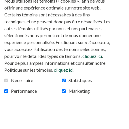
Nous utilisons les témoins (« cookies ») afin de vous
offrir une expérience optimale sur notre site web.
Voyez ici ce qui a retenu l'attention des médias
Certains témoins sont nécessaires à des fins
concernant le monde africain.
techniques et ne peuvent donc pas être désactivés. Les
autres témoins utilisés par nous et nos partenaires
Il n'y a présentement aucune nouvelle.
sélectionnés nous permettent de vous donner une
expérience personnalisée. En cliquant sur « J’accepte »,
vous acceptez l’utilisation des témoins sélectionnés;
pour voir le détail des types de témoins,
cliquez ici
.
NOUVELLES
INFOLETTRE
NOUS JOINDRE
Pour de plus amples informations et consulter notre
Politique sur les témoins,
cliquez ici
.
Nécessaire
Statistiques
S'ABONNER À L'INFOLETTRE
Performance
Marketing