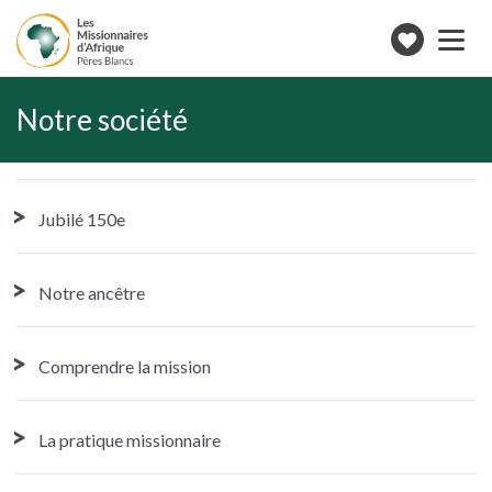
Toggle
navigation
Faire
un
don
Notre société
Jubilé 150e
Notre ancêtre
Comprendre la mission
La pratique missionnaire