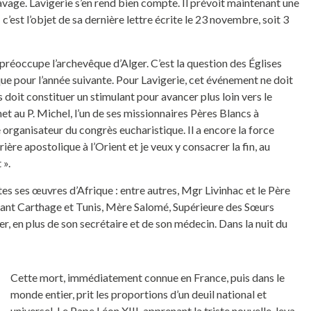
avage. Lavigerie s’en rend bien compte. Il prévoit maintenant une
c’est l’objet de sa dernière lettre écrite le 23 novembre, soit 3
préoccupe l’archevêque d’Alger. C’est la question des Églises
que pour l’année suivante. Pour Lavigerie, cet événement ne doit
doit constituer un stimulant pour avancer plus loin vers le
met au P. Michel, l’un de ses missionnaires Pères Blancs à
organisateur du congrès eucharistique. Il a encore la force
rière apostolique à l’Orient et je veux y consacrer la fin, au
 ».
tes ses œuvres d’Afrique : entre autres, Mgr Livinhac et le Père
tant Carthage et Tunis, Mère Salomé, Supérieure des Sœurs
ger, en plus de son secrétaire et de son médecin. Dans la nuit du
Cette mort, immédiatement connue en France, puis dans le
monde entier, prit les proportions d’un deuil national et
universel. Le Pape Léon XIII, apprenant la triste nouvelle, leva