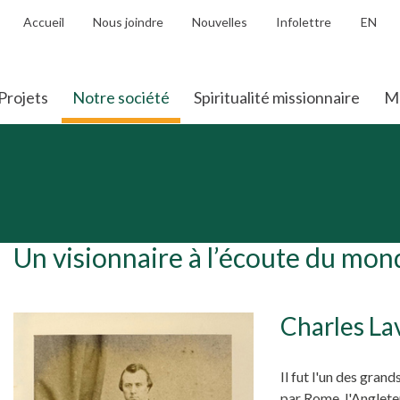
Accueil
Nous joindre
Nouvelles
Infolettre
EN
Projets
Notre société
Spiritualité missionnaire
Mo
Un visionnaire à l’écoute du mon
Charles La
Il fut l'un des gra
par Rome, l'Angleterr