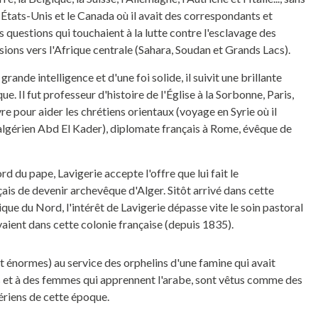
es États-Unis et le Canada où il avait des correspondants et
s questions qui touchaient à la lutte contre l'esclavage des
sions vers l'Afrique centrale (Sahara, Soudan et Grands Lacs).
rande intelligence et d'une foi solide, il suivit une brillante
ue. Il fut professeur d'histoire de l'Église à la Sorbonne, Paris,
e pour aider les chrétiens orientaux (voyage en Syrie où il
 algérien Abd El Kader), diplomate français à Rome, évêque de
rd du pape, Lavigerie accepte l'offre que lui fait le
is de devenir archevêque d'Alger. Sitôt arrivé dans cette
rique du Nord, l'intérêt de Lavigerie dépasse vite le soin pastoral
vaient dans cette colonie française (depuis 1835).
ont énormes) au service des orphelins d'une famine qui avait
es et à des femmes qui apprennent l'arabe, sont vêtus comme des
ériens de cette époque.