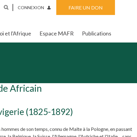
FAIRE UN DON
CONNEXION
i et l'Afrique
Espace MAFR
Publications
de Africain
vigerie (1825-1892)
nds hommes de son temps, connu de Malte à la Pologne, en passant
e, la Belgique, la Suisse, l'Allemagne, l'Autriche et l'Italie..., sans