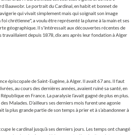
hard Baawobr. Le portrait du Cardinal, en habit et bonnet de
Lavigerie qui vivait simplement mais qui soignait son image
a foi chrétienne", a voulu être représenté la plume à la main et ses
carte géographique. Il s'intéressait aux découvertes récentes de
s travaillaient depuis 1878, dix ans après leur fondation à Alger
e épiscopale de Saint-Eugène, à Alger. Il avait 67 ans. Il faut
ivrées, au cours des dernières années, avaient ruiné sa santé, en
 République en France. La paralysie l’avait gagné de plus en plus.
nt des Malades. D’ailleurs ses derniers mois furent une agonie
ait la plus grande partie de son temps à prier et à s’abandonner à
ccupe le cardinal jusqu’à ses derniers jours. Les temps ont changé