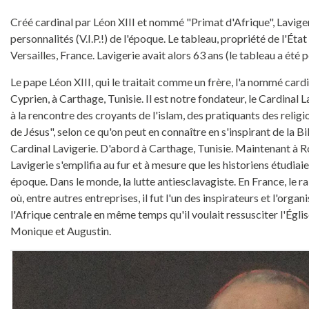
Créé cardinal par Léon XIII et nommé "Primat d'Afrique", Lavigeri
personnalités (V.I.P.!) de l'époque. Le tableau, propriété de l'É
Versailles, France. Lavigerie avait alors 63 ans (le tableau a été 
Le pape Léon XIII, qui le traitait comme un frère, l'a nommé cardi
Cyprien, à Carthage, Tunisie. Il est notre fondateur, le Cardinal L
à la rencontre des croyants de l'islam, des pratiquants des religio
de Jésus", selon ce qu'on peut en connaître en s'inspirant de la
Cardinal Lavigerie. D'abord à Carthage, Tunisie. Maintenant à 
Lavigerie s'emplifia au fur et à mesure que les historiens étudia
époque. Dans le monde, la lutte antiesclavagiste. En France, le r
où, entre autres entreprises, il fut l'un des inspirateurs et l'org
l'Afrique centrale en même temps qu'il voulait ressusciter l'Églis
Monique et Augustin.