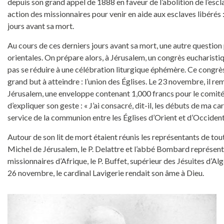
depuis son grand appel de 1888 en faveur de l’abolition de l’escl
action des missionnaires pour venir en aide aux esclaves libérés : 
jours avant sa mort.
Au cours de ces derniers jours avant sa mort, une autre question 
orientales. On prépare alors, à Jérusalem, un congrès eucharisti
pas se réduire à une célébration liturgique éphémère. Ce congrès 
grand but à atteindre : l’union des Églises. Le 23 novembre, il re
Jérusalem, une enveloppe contenant 1,000 francs pour le comité 
d’expliquer son geste : « J’ai consacré, dit-il, les débuts de ma car
service de la communion entre les Églises d’Orient et d’Occident
Autour de son lit de mort étaient réunis les représentants de tou
Michel de Jérusalem, le P. Delattre et l’abbé Bombard représen
missionnaires d’Afrique, le P. Buffet, supérieur des Jésuites d’Al
26 novembre, le cardinal Lavigerie rendait son âme à Dieu.