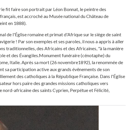
e fit faire son portrait par Léon Bonnat, le peintre des
tat français, est accroché au Musée national du Château de
peint en 1888).
nal de l'Église romaine et primat d'Afrique sur le siège de saint
avigerie ! Par son exemples et ses paroles, il nous a appris à aller
ns traditionnelles, des Africains et des Africaines, "à la manière
 Bible et des Évangiles.Monument funéraire (cénotaphe) du
Rome, Italie. Après sa mort (26 novembre1892), la renommée de
ient sa participation active aux grands évênements de son
alliement des catholiques à la République Française. Dans l'Église
anisateur hors paire des grandes missions catholiques vers
e nord-africaine des saints Cyprien, Perpétue et Félicité,