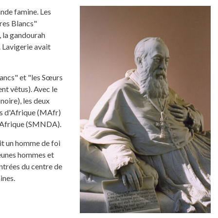
ande famine. Les
res Blancs"
, la gandourah
. Lavigerie avait
lancs" et "les Sœurs
nt vêtus). Avec le
oire), les deux
es d'Afrique (MAfr)
'Afrique (SMNDA).
tait un homme de foi
 jeunes hommes et
ntrées du centre de
ines.