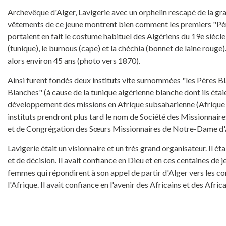
Archevêque d'Alger, Lavigerie avec un orphelin rescapé de la gr
vêtements de ce jeune montrent bien comment les premiers "Pè
portaient en fait le costume habituel des Algériens du 19e siècle
(tunique), le burnous (cape) et la chéchia (bonnet de laine rouge)
alors environ 45 ans (photo vers 1870).
Ainsi furent fondés deux instituts vite surnommées "les Pères B
Blanches" (à cause de la tunique algérienne blanche dont ils étaie
développement des missions en Afrique subsaharienne (Afrique n
instituts prendront plus tard le nom de Société des Missionnair
et de Congrégation des Sœurs Missionnaires de Notre-Dame d
Lavigerie était un visionnaire et un très grand organisateur. Il é
et de décision. Il avait confiance en Dieu et en ces centaines de
femmes qui répondirent à son appel de partir d'Alger vers les co
l'Afrique. Il avait confiance en l'avenir des Africains et des Africa