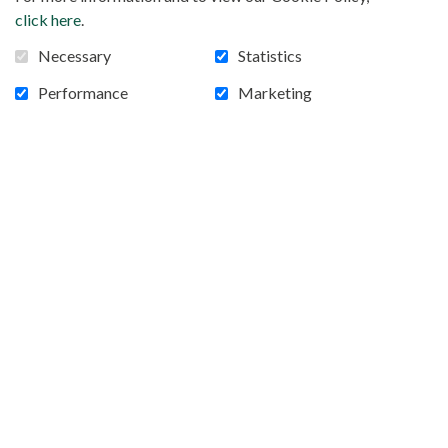
click here
.
Necessary
Statistics
Performance
Marketing
Soudan du Sud: qui sont les chrétiens?
Eclairage sur le Soudan du Sud, que le pape visitera du
3 au 5 février prochain. Comment le christianisme est-
il arrivé dans la région? Comment les chrétiens
agissent-ils au service du peuple sud-soudanais,
éprouvé par la pauvreté et la la violence, dans un pays
qui ne parvient pas à se stabiliser? Décryptage avec
Marc Lavergne, directeur de recherche émérite au
CNRS et président de l’assocation Vigilance Soudan.