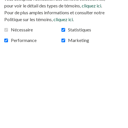
pour voir le détail des types de témoins,
cliquez ici
.
Pour de plus amples informations et consulter notre
Politique sur les témoins,
cliquez ici
.
Nécessaire
Statistiques
Performance
Marketing
Soudan du Sud: qui sont les chrétiens?
Eclairage sur le Soudan du Sud, que le pape visitera du
3 au 5 février prochain. Comment le christianisme est-
il arrivé dans la région? Comment les chrétiens
agissent-ils au service du peuple sud-soudanais,
éprouvé par la pauvreté et la la violence, dans un pays
qui ne parvient pas à se stabiliser? Décryptage avec
Marc Lavergne, directeur de recherche émérite au
CNRS et président de l’assocation Vigilance Soudan.