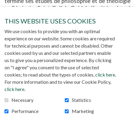
terminé ses études de philosophie et de théologie
au Séminaire Saint Gall de Ouidah. Il a été ordonné
prêtre le 27 décembre 2003 pour le clergé de
THIS WEBSITE USES COOKIES
Lokossa.
Il a occupé les fonctions suivantes et poursuivi
We use cookies to provide you with an optimal
des études complémentaires : Formateur et
experience on our website. Some cookies are required
professeur d'anglais et de philosophie au
for technical purposes and cannot be disabled. Other
Séminaire de Parakou (2003-2005) ; Vice curé de
cookies used by us and our selected partners enable
S. Kisito à Nima, dans l'archidiocèse d'Accra,
us to give you a personalized experience. By clicking
Ghana (2006-2007) ; études pour la licence en
on "I agree" you consent to the use of selected
psychologie de l'éducation et du développement à
cookies; to read about the types of cookies,
click here
.
l'Université pontificale salésienne de Rome (2007-
For more information and to view our Cookie Policy,
2011) ; formateur dans les séminaires de Parakou
click here
.
et de Djimé (2011-2012) ; études pour le doctorat
Necessary
Statistics
en psychologie de l'éducation à l'Université
pontificale salésienne (2012-2015) ; en Italie, il a
Performance
Marketing
été assistant pastoral dans l'unité pastorale de
Gualdo-Montecodruzzo et Borello, dans le
diocèse de Cesena-Sarsina (2012-2014) et curé