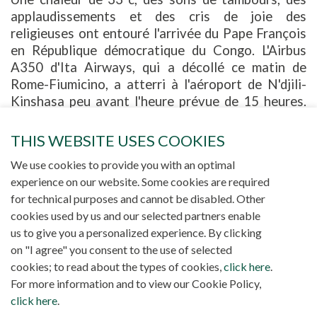
applaudissements et des cris de joie des
religieuses ont entouré l'arrivée du Pape François
en République démocratique du Congo. L'Airbus
A350 d'Ita Airways, qui a décollé ce matin de
Rome-Fiumicino, a atterri à l'aéroport de N'djili-
Kinshasa peu avant l'heure prévue de 15 heures.
François est descendu de l'avion dans un
ascenseur et a été accompagné sur le tarmac de
THIS WEBSITE USES COOKIES
cérémonie dans un fauteuil roulant. Ici, alors qu'un
We use cookies to provide you with an optimal
vent sec offre un minimum de rafraîchissement
experience on our website. Some cookies are required
dans la chaleur torride, la Garde d'honneur et deux
for technical purposes and cannot be disabled. Other
enfants en tenue traditionnelle viennent avec des
cookies used by us and our selected partners enable
bouquets de fleurs à la main. Le Pape a ensuite
us to give you a personalized experience. By clicking
salué le Premier ministre congolais Jean-Michel
on "I agree" you consent to the use of selected
Sama et s’est dirigé vers le salon d'honneur de
cookies; to read about the types of cookies,
click here
.
l’aéroport, où a eu lieu la présentation des
For more information and to view our Cookie Policy,
délégations pour un bref entretien.
click here
.
«Bienvenue Saint-Père»