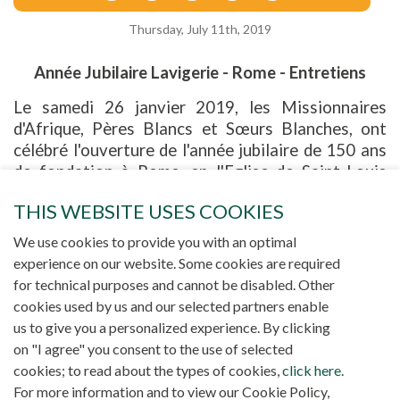
Thursday, July 11th, 2019
Année Jubilaire Lavigerie - Rome - Entretiens
Le samedi 26 janvier 2019, les Missionnaires
d'Afrique, Pères Blancs et Sœurs Blanches, ont
célébré l'ouverture de l'année jubilaire de 150 ans
de fondation à Rome, en l'Eglise de Saint-Louis
des Français où avait été ordonné évêque leur
THIS WEBSITE USES COOKIES
fondateur Charles Martial Allemand Lavigerie.
Cette vidéo contient des entretiens avec 8
We use cookies to provide you with an optimal
personnes. A ne pas rater, l'entretien avec Sr
experience on our website. Some cookies are required
Carmen Sammut (en français avec sous-titres
for technical purposes and cannot be disabled. Other
anglais) à 7:41 et l'entretien avec le Père Stan
cookies used by us and our selected partners enable
Lubungo (en français avec sous-titres anglais) à
us to give you a personalized experience. By clicking
15:31.
on "I agree" you consent to the use of selected
cookies; to read about the types of cookies,
click here
.
For more information and to view our Cookie Policy,