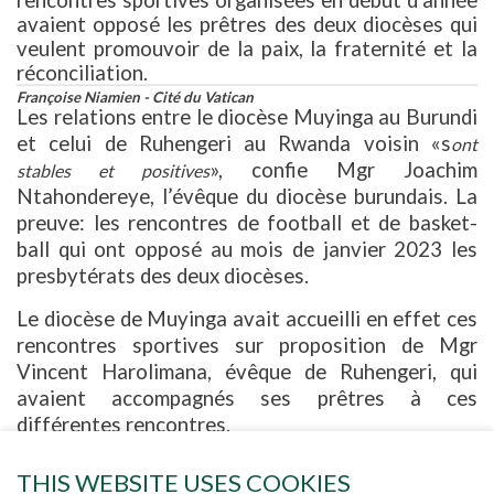
rencontres sportives organisées en début d’année
avaient opposé les prêtres des deux diocèses qui
veulent promouvoir de la paix, la fraternité et la
réconciliation.
Françoise Niamien - Cité du Vatican
Les relations entre le diocèse Muyinga au Burundi
et celui de Ruhengeri au Rwanda voisin «s
ont
», confie Mgr Joachim
stables et positives
Ntahondereye, l’évêque du diocèse burundais. La
preuve: les rencontres de football et de basket-
ball qui ont opposé au mois de janvier 2023 les
presbytérats des deux diocèses.
Le diocèse de Muyinga avait accueilli en effet ces
rencontres sportives sur proposition de Mgr
Vincent Harolimana, évêque de Ruhengeri, qui
avaient accompagnés ses prêtres à ces
différentes rencontres.
Si en football l’équipe presbytérale de Ruhengeri a
pris le meilleur sur le score de 5 buts à 0, au
THIS WEBSITE USES COOKIES