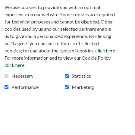
basket-ball, ce sont les prêtres burundais qui ont
We use cookies to provide you with an optimal
dominé leurs confrères rwandais par 31 à 18.
experience on our website. Some cookies are required
Des années de relations fraternelles
for technical purposes and cannot be disabled. Other
cookies used by us and our selected partners enable
«
Il y a plus de quatre années que nous cultivons des relations
us to give you a personalized experience. By clicking
», a révélé
étroites avec le diocèse de Ruhengeri au Rwanda
on "I agree" you consent to the use of selected
avec joie Mgr Ntahondereye, expliquant l’histoire
cookies; to read about the types of cookies,
click here
.
de cette fraternité avec le diocèse rwandais. Elle a
For more information and to view our Cookie Policy,
débuté après que le diocèse de Ruhengeri au
click here
.
Rwanda, ait accueilli l’un de ses prêtres pour une
Necessary
Statistics
licence en Biotechnologie alimentaire de 2018 à
2022. Intégré pastoralement et adopté par le
Performance
Marketing
diocèse de Ruhengeri, ce prêtre, le père Floribert
Niyungeko «
est désormais considéré comme un des
». Au terme de ses études, il a été accompagné
leurs
à Muyinga par une importante délégation du
diocèse Ruhengeri, avec, à sa tête, Mgr Vincent
Harolimana. «
Voilà comment nous avons commencé à
», rappelle Mgr Ntahondereye.
tisser ce lien fraternel