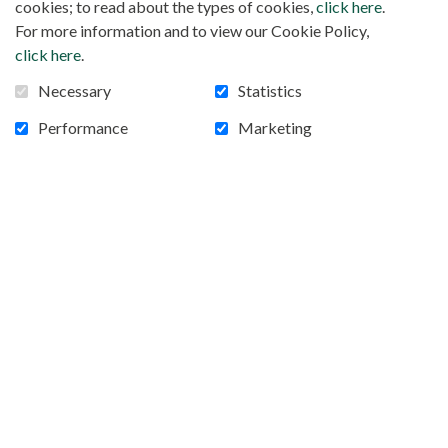
cookies; to read about the types of cookies,
click here
.
For more information and to view our Cookie Policy,
click here
.
Necessary
Statistics
Performance
Marketing
Premier Congrès Mission à Lomé
Eclairage sur le Togo qui accueillait début mars
son premier Congrès Mission, inspiré de celui créé
en 2015 en France. Une première sur le continent
africain. Au coeur de la réflexion : comment être
chrétien et africain aujourd’hui en Afrique ? Cette
ancienne colonie allemande est passée, après la
première guerre mondiale, sous protectorat
britannique à l’ouest et français à l’est. La partie