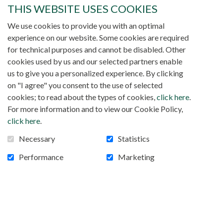
t-il,
« une manière pour l’Église d’Afrique de le
THIS WEBSITE USES COOKIES
remercier pour tous les services rendus à l’Église
d’Afrique. »
We use cookies to provide you with an optimal
experience on our website. Some cookies are required
« N’ayez pas peur »
for technical purposes and cannot be disabled. Other
cookies used by us and our selected partners enable
Après avoir rappelé les exigences du ministère
us to give you a personalized experience. By clicking
épiscopal dans son homélie, le président du Sceam
on "I agree" you consent to the use of selected
a prié le Seigneur d’accorder à celui qui fut son
cookies; to read about the types of cookies,
click here
.
collaborateur «
un cœur pur et bon, un cœur ouvert
For more information and to view our Cookie Policy,
et attentif à tous et à toutes »
. À la tête de ce
click here
.
diocèse, il lui a conseillé de recevoir chez lui tout
le monde sans discrimination aucune et
Necessary
Statistics
de manifester surtout une grande sollicitude
pastorale envers les consacrés et les
Performance
Marketing
laïcs.
« Accueillez dans la foi ce don que le Seigneur
vous fait aujourd’hui, en dépit de vos limites et de
votre fragilité, en vous mettant au service de son
Église, dans un esprit de collégialité et de
synodalité »,
a-t-il insisté.