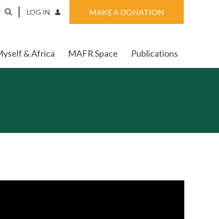
MAKE A DONATION
LOG IN
yself & Africa
MAFR Space
Publications