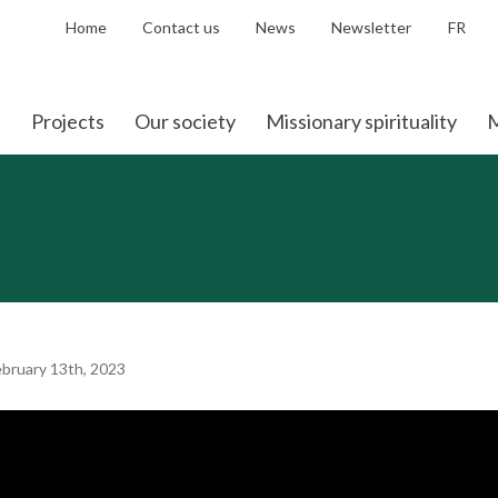
Home
Contact us
News
Newsletter
FR
Projects
Our society
Missionary spirituality
M
bruary 13th, 2023