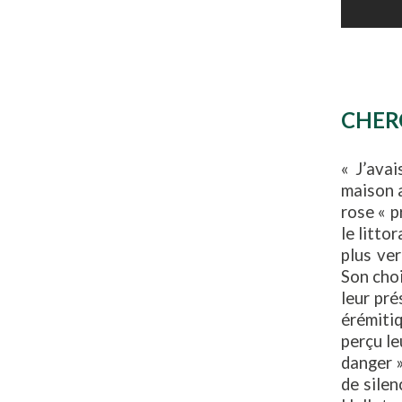
CHER
« J’avai
maison a
rose « p
le litto
plus ve
Son choi
leur pré
érémiti
perçu le
danger »
de sile