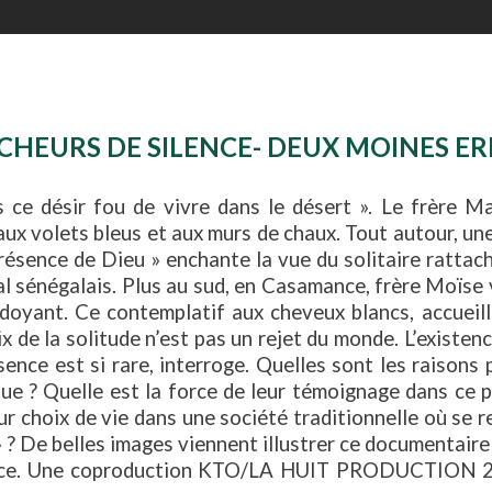
CHEURS DE SILENCE- DEUX MOINES ER
s ce désir fou de vivre dans le désert ». Le frère M
ux volets bleus et aux murs de chaux. Tout autour, une 
résence de Dieu » enchante la vue du solitaire ratta
ral sénégalais. Plus au sud, en Casamance, frère Moïs
rdoyant. Ce contemplatif aux cheveux blancs, accueil
x de la solitude n’est pas un rejet du monde. L’exist
sence est si rare, interroge. Quelles sont les raisons 
que ? Quelle est la force de leur témoignage dans ce
ur choix de vie dans une société traditionnelle où se
 ? De belles images viennent illustrer ce documentair
nce. Une coproduction KTO/LA HUIT PRODUCTION 202