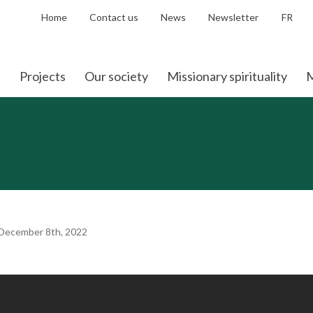
Home
Contact us
News
Newsletter
FR
Projects
Our society
Missionary spirituality
M
 December 8th, 2022