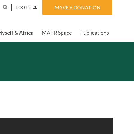
MAKE A DONATION
LOG IN
yself & Africa
MAFR Space
Publications