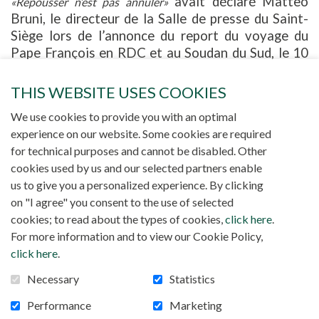
avait déclaré Matteo
«Repousser n’est pas annuler»
Bruni, le directeur de la Salle de presse du Saint-
Siège lors de l’annonce du report du voyage du
Pape François en RDC et au Soudan du Sud, le 10
juin dernier. Convaincu par ses médecins de
renoncer à effectuer ce long déplacement en
THIS WEBSITE USES COOKIES
juillet comme c’était prévu en raison de ses
We use cookies to provide you with an optimal
problèmes au genou, le Saint-Père n’avait pas
experience on our website. Some cookies are required
renoncé à visiter ces deux pays africains. Après
for technical purposes and cannot be disabled. Other
ses voyages au Canada, au Kazakhstan et à
cookies used by us and our selected partners enable
Bahreïn, il va donc pouvoir se rendre à Kinshasa et
us to give you a personalized experience. By clicking
à Djouba, les deux principales étapes de cette
on "I agree" you consent to the use of selected
mini-tournée. Concernant le Soudan du Sud, il
cookies; to read about the types of cookies,
click here
.
s’agit même d’un pèlerinage œcuménique de paix.
For more information and to view our Cookie Policy,
L’étape prévue initialement à Goma en juillet n’a
click here
.
pas été maintenue.
Necessary
Statistics
Le mardi
31 juillet
, le Pape quittera Rome pour
Kinshasa. À son arrivée, après la visite de
Performance
Marketing