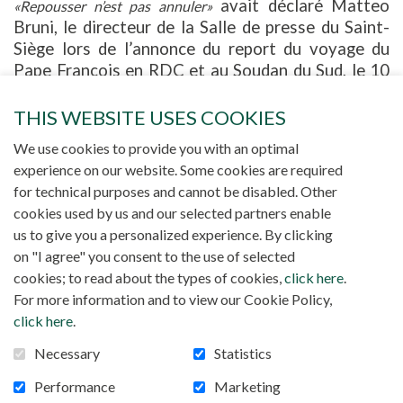
avait déclaré Matteo
«Repousser n’est pas annuler»
Bruni, le directeur de la Salle de presse du Saint-
Siège lors de l’annonce du report du voyage du
Pape François en RDC et au Soudan du Sud, le 10
juin dernier. Convaincu par ses médecins de
renoncer à effectuer ce long déplacement en
THIS WEBSITE USES COOKIES
juillet comme c’était prévu en raison de ses
We use cookies to provide you with an optimal
problèmes au genou, le Saint-Père n’avait pas
experience on our website. Some cookies are required
renoncé à visiter ces deux pays africains. Après
for technical purposes and cannot be disabled. Other
ses voyages au Canada, au Kazakhstan et à
cookies used by us and our selected partners enable
Bahreïn, il va donc pouvoir se rendre à Kinshasa et
us to give you a personalized experience. By clicking
à Djouba, les deux principales étapes de cette
on "I agree" you consent to the use of selected
mini-tournée. Concernant le Soudan du Sud, il
cookies; to read about the types of cookies,
click here
.
s’agit même d’un pèlerinage œcuménique de paix.
For more information and to view our Cookie Policy,
L’étape prévue initialement à Goma en juillet n’a
click here
.
pas été maintenue.
Necessary
Statistics
Le mardi
31 janvier
, le Pape quittera Rome pour
Kinshasa. À son arrivée, après la visite de
Performance
Marketing