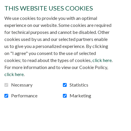
renonciation à la charge pastorale de
THIS WEBSITE USES COOKIES
l’archidiocèse de Kananga, en République
démocratique du Congo, présentée par Mgr
We use cookies to provide you with an optimal
Marcel Madila Basanguka. Dans un communiqué
experience on our website. Some cookies are required
signé par son Secrétaire général, la Conférence
for technical purposes and cannot be disabled. Other
épiscopale nationale du Congo (CENCO) a
cookies used by us and our selected partners enable
remercié le désormais archévêque émérite de
us to give you a personalized experience. By clicking
Kananga «
pour tous les services qu’il a rendus à l’Église-
on "I agree" you consent to the use of selected
». Le Secrétariat général
famille de Dieu en RD Congo
cookies; to read about the types of cookies,
click here
.
de la CENCO fait savoir que le Pape François a
For more information and to view our Cookie Policy,
chargé l’évêque de Kabinda, Mgr Félicien
click here
.
Ntambwe, d’assurer la charge d’administrateur
Necessary
Statistics
apostolique de l’archidiocèse.
Performance
Marketing
Né le 17 mai 1955 à Demba, l’ancien archevêque a
été ordonné prêtre le 30 août 1981 à Kananga, où
il a été incardiné. Après son ordination, il a assuré
la charge de «vicaire routier» à M.C. Mikalayi St.
Joseph (1981-1984), puis celle de professeur au