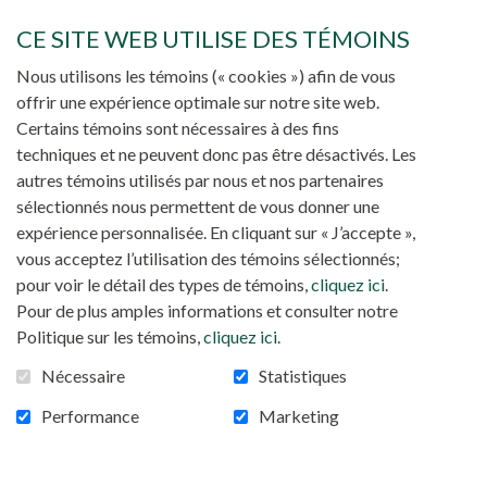
Le pèlerinage organisé du 2 au 3 décembre au
CE SITE WEB UTILISE DES TÉMOINS
sanctuaire marial de Cacheu au nord de la Guinée
Bissau a été une occasion de communion qui a
Nous utilisons les témoins (« cookies ») afin de vous
rassemblé environ «
7000 pèlerins des deux diocèses du pays,
offrir une expérience optimale sur notre site web.
».
Bissau et Bafatá
Certains témoins sont nécessaires à des fins
techniques et ne peuvent donc pas être désactivés. Les
«
Ce pèlerinage marial est synodal et la devise est liée à celle du
autres témoins utilisés par nous et nos partenaires
», a affirmé l
synode: communion, participation et mission
sélectionnés nous permettent de vous donner une
Père Lucio, dans son homélie lors de la messe de
expérience personnalisée. En cliquant sur « J’accepte »,
clôture de ce pèlerinage, avant de confier que «
la
vous acceptez l’utilisation des témoins sélectionnés;
». Il a ains
Guinée-Bissau a besoin du levain de l'Évangile
pour voir le détail des types de témoins,
cliquez ici
.
inviter les pèlerins à être missionnaire au retour de ce
Pour de plus amples informations et consulter notre
pèlerinage. «
Après cette expérience de participation à la
Politique sur les témoins,
cliquez ici
.
communion, nous demandons à ces pèlerins de devenir
», a-t-il poursuivi.
missionnaires en Guinée-Bissau
Nécessaire
Statistiques
Un pèlerinage de brassage entre les confessions
Performance
Marketing
religieuses
Ce pèlerinage marial a vu la participation de