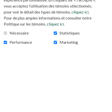
vous acceptez l’utilisation des témoins sélectionnés;
pour voir le détail des types de témoins,
cliquez ici
.
Pour de plus amples informations et consulter notre
Politique sur les témoins,
cliquez ici
.
Nécessaire
Statistiques
Performance
Marketing
AÏSSA DOUMARA: LE COMBAT D’UNE
CAMEROUNAISE CATHOLIQUE
Le courage de parler : Aïssa Doumara l’a eu. Mariée de
force à l’âge de 16 ans, cette camerounaise
catholique s’est battue pour poursuivre ses études et
ne pas rester cantonnée à son rôle de mère et
d’épouse. C’est cette blessure personnelle qui a forgé
son combat contre les violences faites aux femmes.
Un combat qu’elle mène depuis 25 ans et dont elle