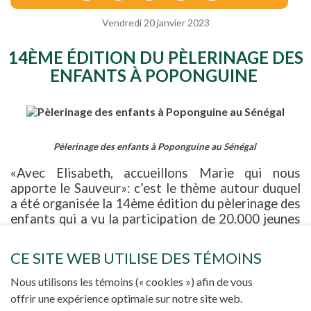
Vendredi 20 janvier 2023
14ÈME ÉDITION DU PÈLERINAGE DES
ENFANTS À POPONGUINE
Pèlerinage des enfants à Poponguine au Sénégal
«Avec Elisabeth, accueillons Marie qui nous
apporte le Sauveur»: c’est le thème autour duquel
a été organisée la 14ème édition du pèlerinage des
enfants qui a vu la participation de 20.000 jeunes
le 15 janvier à Poponguine, dans l’archidiocèse de
Dakar au Sénégal.
CE SITE WEB UTILISE DES TÉMOINS
Jacques Ngol,SJ – Cité du Vatican avec Clément Ahouandjinou
(Dakar)
Nous utilisons les témoins (« cookies ») afin de vous
La 14ème édition du pèlerinage des enfants de
offrir une expérience optimale sur notre site web.
l'archidiocèse de Dakar a eu lieu le dimanche 15