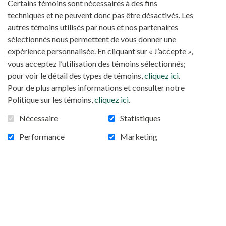
Certains témoins sont nécessaires à des fins
janvier à Poponguine au pied de Notre Dame de la
techniques et ne peuvent donc pas être désactivés. Les
Délivrance. Au cours de ce pèlerinage, Mgr
autres témoins utilisés par nous et nos partenaires
Benjamin Ndiaye, archévêque de Dakar, s'est
sélectionnés nous permettent de vous donner une
entretenu avec les enfants qui y ont participé en
expérience personnalisée. En cliquant sur « J’accepte »,
leur donnant quelques enseignement sur le thème
vous acceptez l’utilisation des témoins sélectionnés;
de ce pèlerinage.
pour voir le détail des types de témoins,
cliquez ici
.
Participer à la vie de l’Eglise et découvrir sa foi
Pour de plus amples informations et consulter notre
Politique sur les témoins,
cliquez ici
.
«
Je suis venue au pèlerinage des enfants de l’archidiocèse de
Nécessaire
Statistiques
», a déclaré Sarah
Dakar pour participer à la vie de l’Eglise
Aziable, l’un des enfant participants à ce
Performance
Marketing
pèlerinage. Poursuivant son témoignage, la jeune
catholique a affirmé que ce moment de prière est
aussi pour elle l’occasion de «
mieux connaître [sa] foi
». Elle a enfin
et d'être plus proche de la Vierge Marie
décrit les activités qui ont marqué cette journée
qui sont notamment «
la récitation des chapelets, la
», tout en
participation à la messe et les visites des grottes