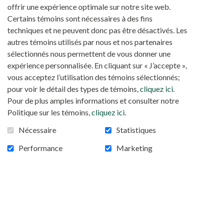
agressés, du matériel électoral détruit, perturbant
offrir une expérience optimale sur notre site web.
le bon déroulement du scrutin.
Certains témoins sont nécessaires à des fins
Les autorités appelées à intervenir
techniques et ne peuvent donc pas être désactivés. Les
autres témoins utilisés par nous et nos partenaires
Pour l’archevêque de Lagos, si cette violence n'est
sélectionnés nous permettent de vous donner une
pas stoppée de toute urgence, elle pourrait
expérience personnalisée. En cliquant sur « J’accepte »,
compromettre la coexistence pacifique des
vous acceptez l’utilisation des témoins sélectionnés;
habitants de l’État. Le prélat a exhorté les
pour voir le détail des types de témoins,
cliquez ici
.
autorités locales à rappeler toutes les parties à
Pour de plus amples informations et consulter notre
l'ordre et à mettre en place un mécanisme de
Politique sur les témoins,
cliquez ici
.
rétablissement rapide de la paix et de la
Nécessaire
Statistiques
normalité. Mgr Martins a appelé les forces de
l'ordre à protéger les vies et les biens de les
Performance
Marketing
toutes les populations sans distinctions de tribu,
de religion ou de groupe ethnique avant d’exhorter
l’ensemble des habitants de Lagos au calme et à ne
pas céder à la division.
Non à la discrimination et aux Fakes news