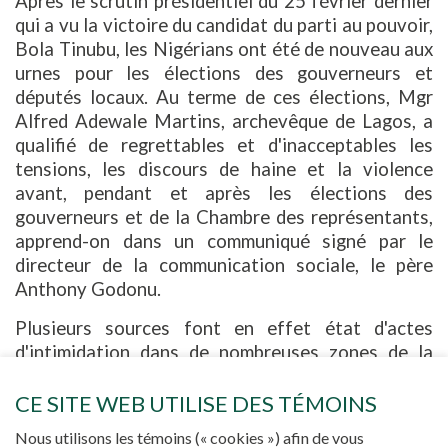
Après le scrutin présidentiel du 25 février dernier
qui a vu la victoire du candidat du parti au pouvoir,
Bola Tinubu, les Nigérians ont été de nouveau aux
urnes pour les élections des gouverneurs et
députés locaux. Au terme de ces élections, Mgr
Alfred Adewale Martins, archevêque de Lagos, a
qualifié de regrettables et d'inacceptables les
tensions, les discours de haine et la violence
avant, pendant et après les élections des
gouverneurs et de la Chambre des représentants,
apprend-on dans un communiqué signé par le
directeur de la communication sociale, le père
Anthony Godonu.
Plusieurs sources font en effet état d'actes
d'intimidation dans de nombreuses zones de la
ville dominées par les électeurs non-Yoruba, Igbo
en particulier. Un candidat du parti travailliste
CE SITE WEB UTILISE DES TÉMOINS
aurait été vu en pleurs, des électeurs auraient été
Nous utilisons les témoins (« cookies ») afin de vous