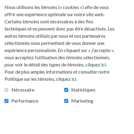
basket-ball, ce sont les prêtres burundais qui ont
Nous utilisons les témoins (« cookies ») afin de vous
dominé leurs confrères rwandais par 31 à 18.
offrir une expérience optimale sur notre site web.
Des années de relations fraternelles
Certains témoins sont nécessaires à des fins
techniques et ne peuvent donc pas être désactivés. Les
«
Il y a plus de quatre années que nous cultivons des relations
autres témoins utilisés par nous et nos partenaires
», a révélé
étroites avec le diocèse de Ruhengeri au Rwanda
sélectionnés nous permettent de vous donner une
avec joie Mgr Ntahondereye, expliquant l’histoire
expérience personnalisée. En cliquant sur « J’accepte »,
de cette fraternité avec le diocèse rwandais. Elle a
vous acceptez l’utilisation des témoins sélectionnés;
débuté après que le diocèse de Ruhengeri au
pour voir le détail des types de témoins,
cliquez ici
.
Rwanda, ait accueilli l’un de ses prêtres pour une
Pour de plus amples informations et consulter notre
licence en Biotechnologie alimentaire de 2018 à
Politique sur les témoins,
cliquez ici
.
2022. Intégré pastoralement et adopté par le
Nécessaire
Statistiques
diocèse de Ruhengeri, ce prêtre, le père Floribert
Niyungeko «
est désormais considéré comme un des
Performance
Marketing
». Au terme de ses études, il a été accompagné
leurs
à Muyinga par une importante délégation du
diocèse Ruhengeri, avec, à sa tête, Mgr Vincent
Harolimana. «
Voilà comment nous avons commencé à
», rappelle Mgr Ntahondereye.
tisser ce lien fraternel