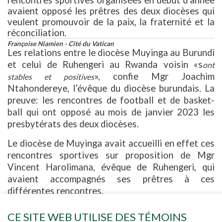
rencontres sportives organisées en début d’année
avaient opposé les prêtres des deux diocèses qui
veulent promouvoir de la paix, la fraternité et la
réconciliation.
Françoise Niamien - Cité du Vatican
Les relations entre le diocèse Muyinga au Burundi
et celui de Ruhengeri au Rwanda voisin «s
ont
», confie Mgr Joachim
stables et positives
Ntahondereye, l’évêque du diocèse burundais. La
preuve: les rencontres de football et de basket-
ball qui ont opposé au mois de janvier 2023 les
presbytérats des deux diocèses.
Le diocèse de Muyinga avait accueilli en effet ces
rencontres sportives sur proposition de Mgr
Vincent Harolimana, évêque de Ruhengeri, qui
avaient accompagnés ses prêtres à ces
différentes rencontres.
Si en football l’équipe presbytérale de Ruhengeri a
pris le meilleur sur le score de 5 buts à 0, au
CE SITE WEB UTILISE DES TÉMOINS