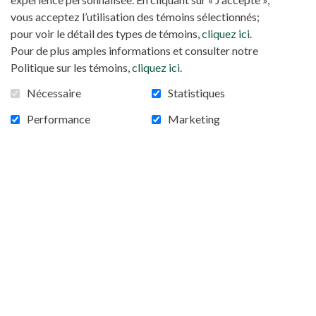
vous acceptez l’utilisation des témoins sélectionnés;
pour voir le détail des types de témoins,
cliquez ici
.
Pour de plus amples informations et consulter notre
Politique sur les témoins,
cliquez ici
.
Nécessaire
Statistiques
Performance
Marketing
AÏSSA DOUMARA: LE COMBAT D’UNE
CAMEROUNAISE CATHOLIQUE
Le courage de parler : Aïssa Doumara l’a eu. Mariée de
force à l’âge de 16 ans, cette camerounaise
catholique s’est battue pour poursuivre ses études et
ne pas rester cantonnée à son rôle de mère et
d’épouse. C’est cette blessure personnelle qui a forgé
son combat contre les violences faites aux femmes.
Un combat qu’elle mène depuis 25 ans et dont elle