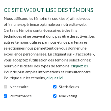
commence déjà dès les premières années
CE SITE WEB UTILISE DES TÉMOINS
d’initiation chrétienne où l’enseignement
catéchétique doit pouvoir amener le néophyte à
Nous utilisons les témoins (« cookies ») afin de vous
se centrer sur la personne du Christ, révélateur
offrir une expérience optimale sur notre site web.
parfait de l’amour de Dieu miséricordieux. C’est
Certains témoins sont nécessaires à des fins
l’étape où les catéchumènes doivent s’imprégner
techniques et ne peuvent donc pas être désactivés. Les
des vraies valeurs de la vie chrétienne, lesquelles
autres témoins utilisés par nous et nos partenaires
obligent conséquemment à opérer des ruptures
sélectionnés nous permettent de vous donner une
nécessaires par rapport à leur vie antérieure.
expérience personnalisée. En cliquant sur « J’accepte »,
vous acceptez l’utilisation des témoins sélectionnés;
Tout l’engagement chrétien consisterait ainsi à
pour voir le détail des types de témoins,
cliquez ici
.
entretenir une relation d’intimité profonde avec le
Pour de plus amples informations et consulter notre
Christ par la prière constante, l’écoute assidue de
Politique sur les témoins,
cliquez ici
.
la Parole de Dieu, et la fréquentation régulière
des sacrements. Cette vie de communion, lieu de
Nécessaire
Statistiques
conversion permanente, est ce qui pourra
Performance
Marketing
permettre de purifier les fausses images de Dieu,
entretenir un rapport plus ajusté au Dieu de
Jésus-Christ, avoir une conception non