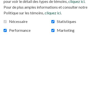
pour voir le détail des types de témoins,
cliquez ici
.
Pour de plus amples informations et consulter notre
Politique sur les témoins,
cliquez ici
.
Nécessaire
Statistiques
Performance
Marketing
Somalie: une famine en 2023?
Frappée par une très forte sècheresse depuis
plusieurs mois, la Somalie pourrait-elle être en
situation de famine en 2023? Les chrétiens somaliens
sont moins d’une centaine et vivent cachés. Les ONG
chrétiennes qui travaillent sur le terrain sont donc
prudentes. On en parle avec Nadia Tjioti, chargée de
projet Afrique de l’Est et Asie, Pôle Urgences, au
Secours Catholique.
Source : ktotv.com