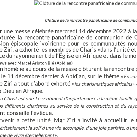
Clôture de la rencontre panafricaine de communio
ar une messe célébrée mercredi 14 décembre 2022 à la
lôturée la rencontre panafricaine de communion de C
ion épiscopale ivoirienne pour les communautés nouv
 Ziri, a exhorté les membres de Charis «dans l’unité et
ce du rayonnement de l’Église en Afrique et dans le mo
ews avec Marcel Ariston Blé (Abidjan)
 homélie au cours de la messe clôturant la rencontre 
le 11 décembre dernier à Abidjan, sur le thème «
Ensemb
 Ziri a tout d’abord exhorté «
» 
les charismatiques africains
 Dieu en Afrique.
du Christ est une. Le sentiment d’appartenance à la même famille qu’
s différents charismes au service de la construction et du ra
t conseillé l’évêque.
venir à cette unité, Mgr Ziri a invité à accueillir le
ritablement la soif d’une vie accomplie, d’une joie parfaite, d’u
».
me de vivre éternellement