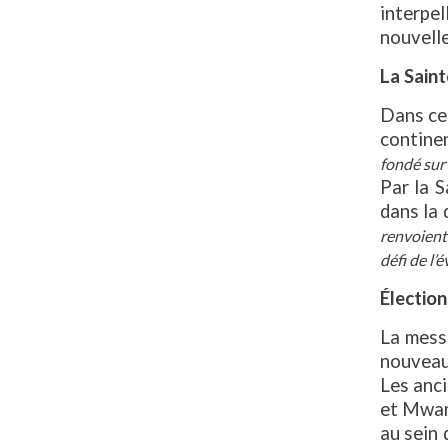
interpe
nouvelle
La Sain
Dans cet
contine
fondé sur 
Par la S
dans la 
renvoient 
défi de l
Élection
La mess
nouveaux
Les anc
et Mwan
au sein 