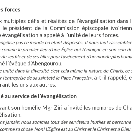
s forces
 multiples défis et réalités de l’évangélisation dans
n, le président de la Commission épiscopale ivoirie
 évangélisation a appelé à l’unité de leurs forces.
ngélise pas ce monde en étant dispersés. Il nous faut rassembler 
 comme le premier lieu d’une Église qui témoigne en son sein de la
de ses fils et de ses filles pour l’avènement d’un monde plus humai
né l’évêque d’Abengourou.
e unité dans la diversité, c’est cela même la nature de Charis, ce
», a-t-il rappelé,
ar l’entreprise de sa sainteté le Pape François
rant les uns aux autres.
té au service de l’évangélisation
ant son homélie Mgr Ziri a invité les membres de Chari
lisation.
ns jamais: nous sommes tous des serviteurs inutiles et personne q
comme sa chose. Non! L’Église est au Christ et le Christ est à Die