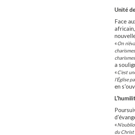
Unité de
Face aux
africai
nouvelle
«
On n’éva
charismes
charismes 
a soulig
«
C’est un
l’Église p
en s’ouv
L’humili
Poursuiv
d’évangé
«
N’oublio
du Christ 