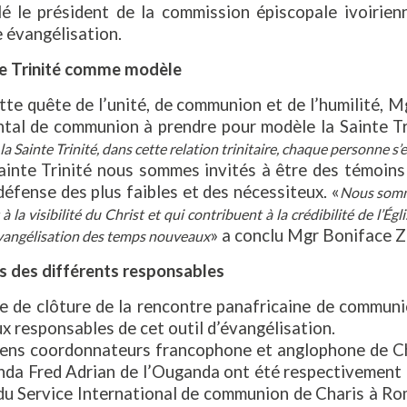
llé le président de la commission épiscopale ivoirie
 évangélisation.
te Trinité comme modèle
te quête de l’unité, de communion et de l’humilité, M
ntal de communion à prendre pour modèle la Sainte Tri
la Sainte Trinité, dans cette relation trinitaire, chaque personne s
ainte Trinité nous sommes invités à être des témoins 
défense des plus faibles et des nécessiteux. «
Nous somme
à la visibilité du Christ et qui contribuent à la crédibilité de l’Ég
» a conclu Mgr Boniface Zi
’évangélisation des temps nouveaux
s des différents responsables
e de clôture de la rencontre panafricaine de communi
 responsables de cet outil d’évangélisation.
iens coordonnateurs francophone et anglophone de Cha
da Fred Adrian de l’Ouganda ont été respectivement ch
du Service International de communion de Charis à Rome 