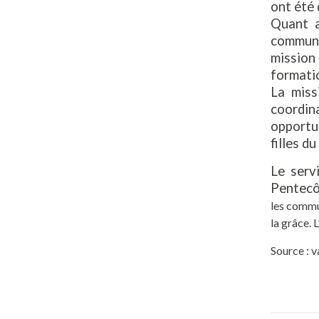
ont été 
Quant a
communi
mission 
formatio
La miss
coordin
opportun
filles d
Le serv
Pentecôt
les commun
la grâce. 
Source : 