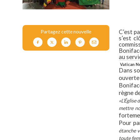
C’est p
Partagez cette nouvelle
s’est c
commiss
Boniface
au servi
Vatican N
Dans son
ouverte 
Boniface
règne de
«L’Église 
mettre no
fortemen
Pour par
étanche vé
toute fem