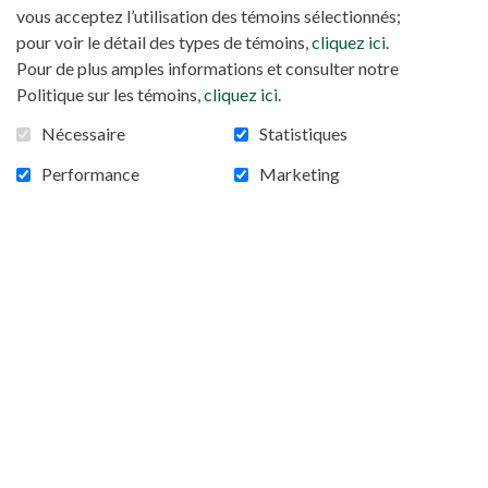
vous acceptez l’utilisation des témoins sélectionnés;
pour voir le détail des types de témoins,
cliquez ici
.
Pour de plus amples informations et consulter notre
Politique sur les témoins,
cliquez ici
.
Nécessaire
Statistiques
Performance
Marketing
Madagascar : les nombreux défis de
l’Église
Quelques jours après la visite ad limina des
évêques malgaches à Rome, Mgr Marie-Fabien
Raharilamboniaina, président de la Conférence
épiscopale et évêque de Morondava, analyse les
défis auxquels l’Église de son pays doit aujourd’hui
faire face. Éducation, pauvreté et environnement
sont les trois principaux, et c’est avec espérance
qu’il s’emploie à les relever dans son diocèse et