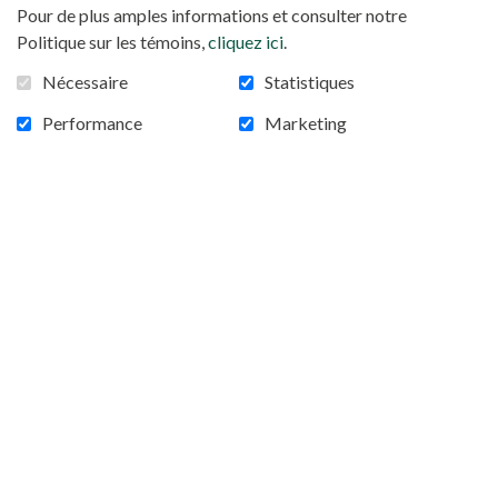
Pour de plus amples informations et consulter notre
Politique sur les témoins,
cliquez ici
.
Nécessaire
Statistiques
Performance
Marketing
Dès 1866, Monseigneur Charles Lavigerie est
venu en aide aux victimes d’une famine qui
sévissait à Alger. Plus tard, il a voulu lutter contre
l’esclavage. Il rassemble alors des hommes et des
femmes missionnaires pour la proclamation de
l’Évangile sur toute l’étendue du continent
africain. Ces missionnaires, fortement attachés au
Christ, ont quitté leur famille, leur pays et leur
mode de vie pour vivre avec les peuples