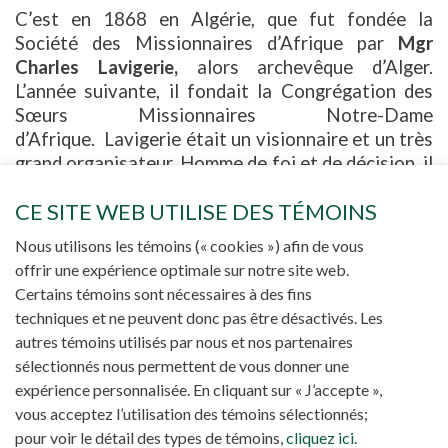
C’est en 1868 en Algérie, que fut fondée la
Société des Missionnaires d’Afrique par
Mgr
Charles Lavigerie,
alors
archevêque d’Alger.
L’année suivante, il fondait la Congrégation des
Sœurs Missionnaires Notre-Dame
d’Afrique.
Lavigerie était un visionnaire et un très
grand organisateur. Homme de foi et de décision, il
avait confiance en Dieu et en
ces centaines de
CE SITE WEB UTILISE DES TÉMOINS
jeunes hommes et femmes qui répondirent à son
appel de partir vers les contrées du centre de
Nous utilisons les témoins (« cookies ») afin de vous
l'Afrique.
Il avait confiance en l'avenir des
offrir une expérience optimale sur notre site web.
Africains et des Africaines.
Certains témoins sont nécessaires à des fins
techniques et ne peuvent donc pas être désactivés. Les
autres témoins utilisés par nous et nos partenaires
sélectionnés nous permettent de vous donner une
expérience personnalisée. En cliquant sur « J’accepte »,
vous acceptez l’utilisation des témoins sélectionnés;
pour voir le détail des types de témoins,
cliquez ici
.