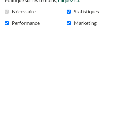
Politique sur les témoins,
cliquez ici
.
Nécessaire
Statistiques
Performance
Marketing
Source : mafrome.org
VOIR TOUTES LES NOUVELLES