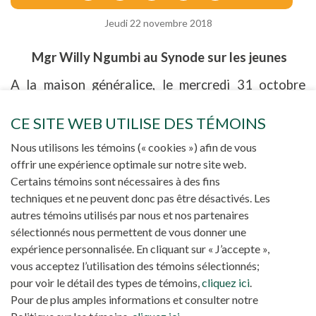
Jeudi 22 novembre 2018
Mgr Willy Ngumbi au Synode sur les jeunes
A la maison généralice, le mercredi 31 octobre
2018, notre confrère, Mgr Willy Ngumbi, nous a
partagé son expérience de participant au synode
CE SITE WEB UTILISE DES TÉMOINS
des évêques sur les jeunes, qui vient de se
Nous utilisons les témoins (« cookies ») afin de vous
terminer au Vatican.
offrir une expérience optimale sur notre site web.
Certains témoins sont nécessaires à des fins
techniques et ne peuvent donc pas être désactivés. Les
autres témoins utilisés par nous et nos partenaires
sélectionnés nous permettent de vous donner une
expérience personnalisée. En cliquant sur « J’accepte »,
vous acceptez l’utilisation des témoins sélectionnés;
pour voir le détail des types de témoins,
cliquez ici
.
Pour de plus amples informations et consulter notre