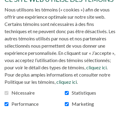
JE VEUX FAIRE UN DON DE
*
Nous utilisons les témoins (« cookies ») afin de vous
(CHAMPS
offrir une expérience optimale sur notre site web.
REQUIS)
MONTANT LIBRE (INDIQUEZ VOTRE MONTANT)
Certains témoins sont nécessaires à des fins
techniques et ne peuvent donc pas être désactivés. Les
$
autres témoins utilisés par nous et nos partenaires
sélectionnés nous permettent de vous donner une
expérience personnalisée. En cliquant sur « J’accepte »,
vous acceptez l’utilisation des témoins sélectionnés;
pour voir le détail des types de témoins,
cliquez ici
.
Pour de plus amples informations et consulter notre
Politique sur les témoins,
cliquez ici
.
Nécessaire
Statistiques
NOUVELLES
INFOLETTRE
NOUS JOINDRE
Performance
Marketing
S'ABONNER À L'INFOLETTRE