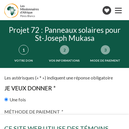
Toggle
navigation
Faire
un
don
Projet 72 : Panneaux solaires pour
St-Joseph Mukasa
Étapes
1
2
3
du
VOTRE DON
VOS INFORMATIONS
MODE DE PAIEMENT
formulaire
(ÉTAPE
()
ACTUELLE)
Les astérisques (« * ») indiquent une réponse obligatoire
JE VEUX DONNER
*
(CETTE
SECTION
Une fois
EST
OBLIGATOIRE.)
MÉTHODE DE PAIEMENT
*
(Champs
requis)
CE SITE WEB UTILISE DES TÉMOINS