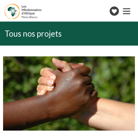
Toggle
navigation
Faire
un
don
Tous nos projets