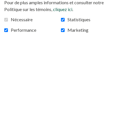
Pour de plus amples informations et consulter notre
KYANAMIRA, OUGANDA
Politique sur les témoins,
cliquez ici
.
Nécessaire
Statistiques
Performance
Marketing
Projet 82 Bibliothèque de Tizi-Ouzou,
Algérie