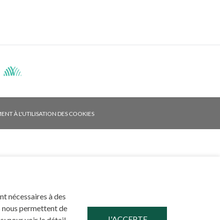
Facebook
NT À L'UTILISATION DES COOKIES
ont nécessaires à des
és nous permettent de
; pour voir le détail