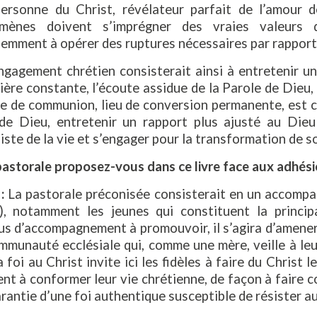
personne du Christ, révélateur parfait de l’amour d
mènes doivent s’imprégner des vraies valeurs d
mment à opérer des ruptures nécessaires par rapport à
ngagement chrétien consisterait ainsi à entretenir un
rière constante, l’écoute assidue de la Parole de Dieu,
e de communion, lieu de conversion permanente, est ce
de Dieu, entretenir un rapport plus ajusté au Dieu
iste de la vie et s’engager pour la transformation de 
astorale proposez-vous dans ce livre face aux adhésion
 :
La pastorale préconisée consisterait en un accompag
e), notamment les jeunes qui constituent la princi
s d’accompagnement à promouvoir, il s’agira d’amener 
ommunauté ecclésiale qui, comme une mère, veille à le
La foi au Christ invite ici les fidèles à faire du Christ l
nt à conformer leur vie chrétienne, de façon à faire 
arantie d’une foi authentique susceptible de résister 