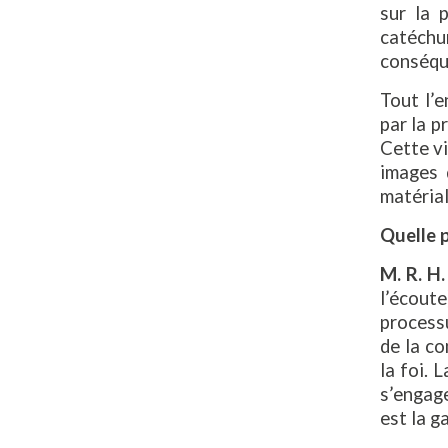
sur la 
catéchu
conséque
Tout l’e
par la p
Cette vi
images 
matérial
Quelle p
M. R. H.
l’écout
processu
de la c
la foi. 
s’engage
est la g