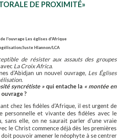
STORALE DE PROXIMITÉ»
e l'ouvrage Les églises d'Afrique
vangélisation/Juste Hlannon/LCA
ceptible de résister aux assauts des groupes
n avec
La Croix Africa
.
ines d’Abidjan un nouvel ouvrage,
Les Églises
élisation.
osité syncrétiste »
qui entache la
« montée en
 ouvrage ?
nt chez les fidèles d’Afrique, il est urgent de
e personnelle et vivante des fidèles avec le
 sans elle, on ne saurait parler d’une vraie
avec le Christ commence déjà dès les premières
 doit pouvoir amener le néophyte à se centrer