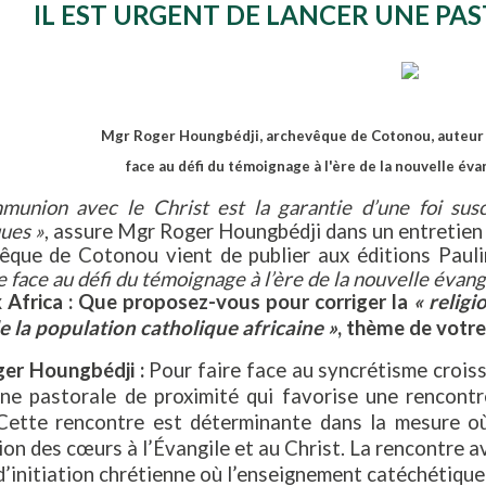
IL EST URGENT DE LANCER UNE PA
Mgr Roger Houngbédji, archevêque de Cotonou, auteur d
face au défi du témoignage à l'ère de la nouvelle é
munion avec le Christ est la garantie d’une foi sus
ues »
, assure Mgr Roger Houngbédji dans un entretie
vêque de Cotonou vient de publier aux éditions Paul
e face au défi du témoignage à l’ère de la nouvelle évang
x Africa : Que proposez-vous pour corriger la
« religi
e la population catholique africaine »
, thème de votre
er Houngbédji :
Pour faire face au syncrétisme croissa
une pastorale de proximité qui favorise une rencontr
 Cette rencontre est déterminante dans la mesure où,
on des cœurs à l’Évangile et au Christ. La rencontre 
’initiation chrétienne où l’enseignement catéchétique