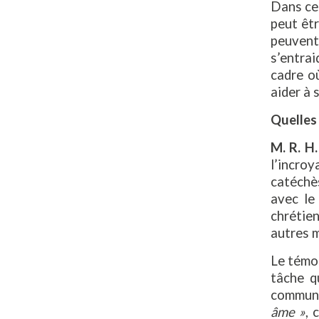
Dans ce 
peut êtr
peuvent
s’entrai
cadre o
aider à 
Quelles 
M. R. H.
l’incroy
catéchès
avec le
chrétie
autres 
Le témo
tâche q
communa
âme »
, 