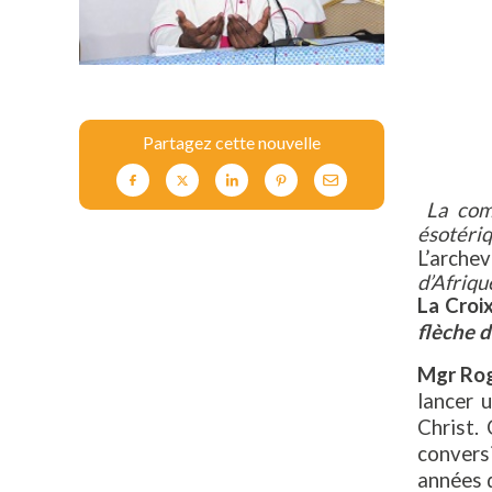
Partagez cette nouvelle
La
com
ésotériq
L’arche
d’Afriqu
La Croi
flèche d
Mgr Rog
lancer 
Christ.
conversi
années d