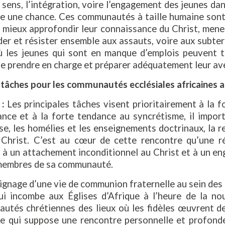
sens, l’intégration, voire l’engagement des jeunes d
e une chance. Ces communautés à taille humaine sont 
 mieux approfondir leur connaissance du Christ, mener
der et résister ensemble aux assauts, voire aux subter
ù les jeunes qui sont en manque d’emplois peuvent 
se prendre en charge et préparer adéquatement leur ave
tâches pour les communautés ecclésiales africaines a
 :
Les principales tâches visent prioritairement à la f
ance et à la forte tendance au syncrétisme, il import
e, les homélies et les enseignements doctrinaux, la r
 Christ. C’est au cœur de cette rencontre qu’une r
n à un attachement inconditionnel au Christ et à un 
membres de sa communauté.
ignage d’une vie de communion fraternelle au sein des
ui incombe aux Églises d’Afrique à l’heure de la nouv
utés chrétiennes des lieux où les fidèles œuvrent d
ce qui suppose une rencontre personnelle et profonde