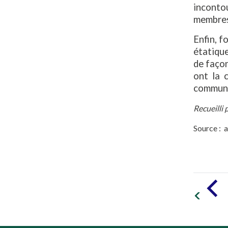
inconto
membres
Enfin, f
étatique
de façon
ont la 
commun, 
Recueilli
Source : a