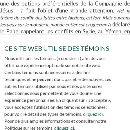
une des options préférentielles de la Compagnie de
Jésus - a fait l'objet d'une grande attention.
«Ici, l
thème du conflit, des luttes entre factions, est fort. Mais ouvrons
a déclar
les yeux sur le monde: le monde entier est en guerre»
le Pape, rappelant les conflits en Syrie, au Yémen, en
Birmanie, ou encore en Ukraine.
«L'humanité aura-t-elle l
courage, la force ou même la possibilité de faire marche
CE SITE WEB UTILISE DES TÉMOINS
s’interroge François, en constatant
arrière?»,
Nous utilisons les témoins (« cookies ») afin de vous
amèrement que
«nous allons droit vers l'abîme. […] Je sui
offrir une expérience optimale sur notre site web.
.
désolé de le dire, mais je suis un peu pessimiste»
Certains témoins sont nécessaires à des fins
La production d'armes et la faim dans le monde
techniques et ne peuvent donc pas être désactivés. Les
autres témoins utilisés par nous et nos partenaires
«Aujourd'hui, il semble vraiment que le principal problème soit la
sélectionnés nous permettent de vous donner une
production d'armes. La faim dans le monde ne diminue pas et
expérience personnalisée. En cliquant sur « J’accepte »,
nous continuons à fabriquer des armes […]. Et ne parlons pas des
vous acceptez l’utilisation des témoins sélectionnés;
, 
armes atomiques! Je crois encore à un travail de persuasion»
pour voir le détail des types de témoins,
cliquez ici
.
souligné le Souverain pontife devant les jésuites
Pour de plus amples informations et consulter notre
congolais, laissant transparaitre l’espoir d’une
Politique sur les témoins,
cliquez ici
.