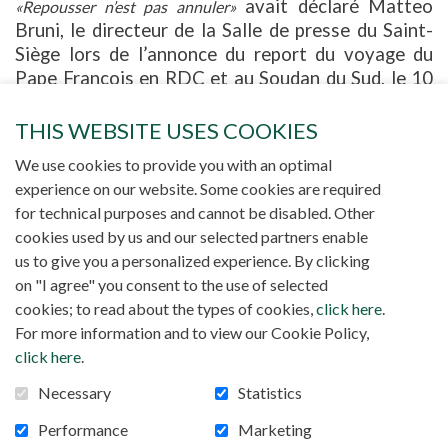
avait déclaré Matteo
«Repousser n’est pas annuler»
Bruni, le directeur de la Salle de presse du Saint-
Siège lors de l’annonce du report du voyage du
Pape François en RDC et au Soudan du Sud, le 10
juin dernier. Convaincu par ses médecins de
renoncer à effectuer ce long déplacement en
THIS WEBSITE USES COOKIES
juillet comme c’était prévu en raison de ses
We use cookies to provide you with an optimal
problèmes au genou, le Saint-Père n’avait pas
experience on our website. Some cookies are required
renoncé à visiter ces deux pays africains. Après
for technical purposes and cannot be disabled. Other
ses voyages au Canada, au Kazakhstan et à
cookies used by us and our selected partners enable
Bahreïn, il va donc pouvoir se rendre à Kinshasa et
us to give you a personalized experience. By clicking
à Djouba, les deux principales étapes de cette
on "I agree" you consent to the use of selected
mini-tournée. Concernant le Soudan du Sud, il
cookies; to read about the types of cookies,
click here
.
s’agit même d’un pèlerinage œcuménique de paix.
For more information and to view our Cookie Policy,
L’étape prévue initialement à Goma en juillet n’a
click here
.
pas été maintenue.
Necessary
Statistics
Le mardi
31 janvier
, le Pape quittera Rome pour
Kinshasa. À son arrivée, après la visite de
Performance
Marketing